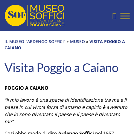
Sezione salto blocchi
Home Page
Vai alla testata del sito
Vai alla sezione slide
Cerca
Vai alla sezione mostre e collezioni
Vai alla sezione ultimi eventi
IL MUSEO "ARDENGO SOFFICI"
»
MUSEO
»
VISITA POGGIO A
Vai alla sezione archivio digitale
CAIANO
Vai al footer
Visita Poggio a Caiano
POGGIO A CAIANO
“Il mio lavoro è una specie di identificazione tra me e il
paese in cui vivo:a forza di amarlo e capirlo è avvenuto
che io sono diventato il paese e il paese è diventato
me”.
Così ebbe modo di dire
Ardengo Soffici
nel 1957