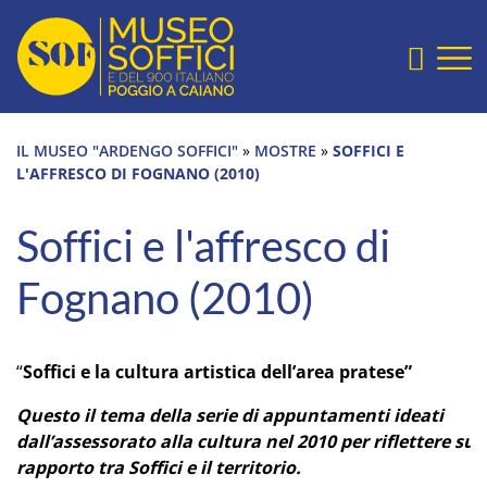
Sezione salto blocchi
Home Page
Vai alla testata del sito
Vai alla sezione slide
Cerca
Vai alla sezione mostre e collezioni
Vai alla sezione ultimi eventi
IL MUSEO "ARDENGO SOFFICI"
»
MOSTRE
»
SOFFICI E
Vai alla sezione archivio digitale
L'AFFRESCO DI FOGNANO (2010)
Vai al footer
Soffici e l'affresco di
Fognano (2010)
“
Soffici e la cultura artistica dell’area pratese”
Questo il tema della serie di appuntamenti ideati
dall’assessorato alla cultura nel 2010 per riflettere sul
rapporto tra Soffici e il territorio.