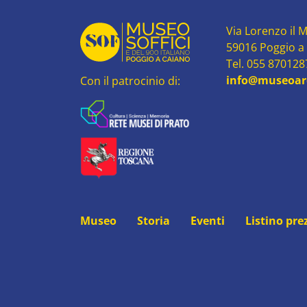
Via Lorenzo il M
59016 Poggio a
Tel. 055 87012
info@museoard
Con il patrocinio di:
Museo
Storia
Eventi
Listino pre