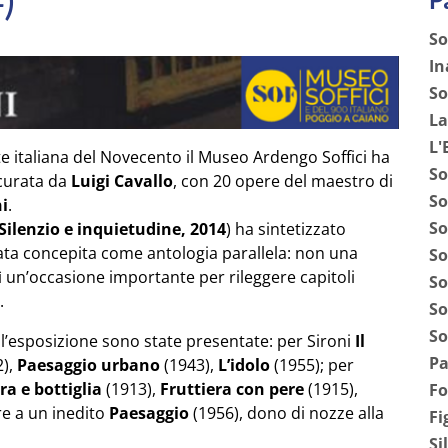
)
So
In
So
La
L'
 italiana del Novecento il Museo Ardengo Soffici ha
So
curata da
Luigi Cavallo
, con 20 opere del maestro di
So
i
.
So
 Silenzio e inquietudine, 2014
) ha sintetizzato
 stata concepita come antologia parallela: non una
So
 un’occasione importante per rileggere capitoli
So
.
So
So
di l’esposizione sono state presentate: per Sironi
Il
Pa
2),
Paesaggio urbano
(1943),
L’idolo
(1955); per
ra e bottiglia
(1913),
Fruttiera con pere
(1915),
Fo
re a un inedito
Paesaggio
(1956), dono di nozze alla
Fi
Si