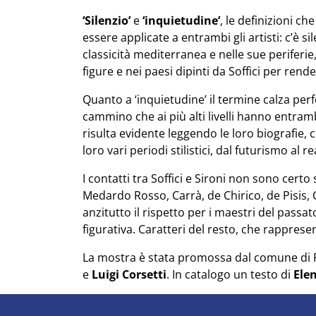
‘Silenzio’
e
‘inquietudine’
, le definizioni c
essere applicate a entrambi gli artisti: c’è si
classicità mediterranea e nelle sue periferie,
figure e nei paesi dipinti da Soffici per ren
Quanto a ‘inquietudine’ il termine calza perf
cammino che ai più alti livelli hanno entra
risulta evidente leggendo le loro biografie
loro vari periodi stilistici, dal futurismo al r
I contatti tra Soffici e Sironi non sono certo
Medardo Rosso, Carrà, de Chirico, de Pisis, C
anzitutto il rispetto per i maestri del passat
figurativa. Caratteri del resto, che rappresen
La mostra è stata promossa dal comune di 
e
Luigi Corsetti
. In catalogo un testo di
Ele