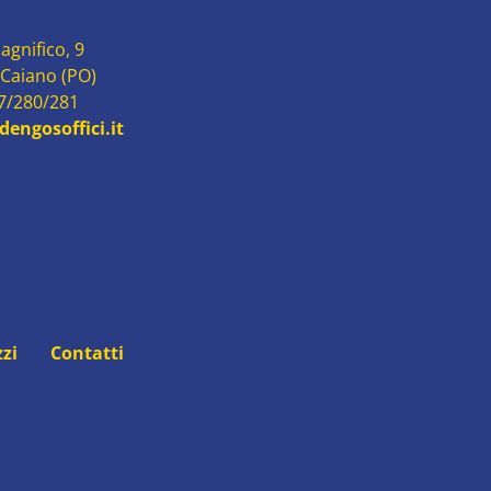
agnifico, 9
 Caiano (PO)
87/280/281
engosoffici.it
zzi
Contatti