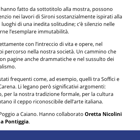
he hanno fatto da sottotitolo alla mostra, possono
lenzio nei lavori di Sironi sostanzialmente ispirati alla
 luoghi di una inedita solitudine; c’è silenzio nelle
derne l’esemplare immutabilità.
ettamente con l’intreccio di vita e opere, nel
mbi percorso nella nostra società. Un cammino che
, con pagine anche drammatiche e nel sussulto dei
ealismo.
 stati frequenti come, ad esempio, quelli tra Soffici e
arena. Li legano però significativi argomenti:
o, per la nostra tradizione formale, per la cultura
tano il ceppo riconoscibile dell’arte italiana.
Poggio a Caiano. Hanno collaborato
Oretta Nicolini
na Pontiggia
.