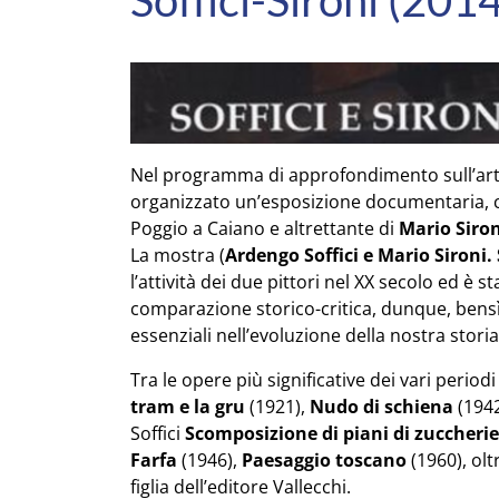
Soffici-Sironi (2014
Nel programma di approfondimento sull’arte
organizzato un’esposizione documentaria, 
Poggio a Caiano e altrettante di
Mario Siron
La mostra (
Ardengo Soffici e Mario Sironi.
l’attività dei due pittori nel XX secolo ed è
comparazione storico-critica, dunque, bensì
essenziali nell’evoluzione della nostra storia
Tra le opere più significative dei vari perio
tram e la gru
(1921),
Nudo di schiena
(194
Soffici
Scomposizione di piani di zuccherie
Farfa
(1946),
Paesaggio toscano
(1960), olt
figlia dell’editore Vallecchi.