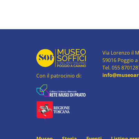
Via Lorenzo il M
59016 Poggio a
Tel. 055 87012
info@museoard
Con il patrocinio di:
Museo
Storia
Eventi
Listino pre