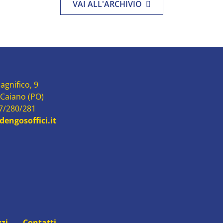
VAI ALL'ARCHIVIO
agnifico, 9
 Caiano (PO)
87/280/281
engosoffici.it
zzi
Contatti