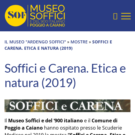
Sezione salto blocchi
Home Page
Vai alla testata del sito
Vai alla sezione slide
Cerca
Vai alla sezione mostre e collezioni
Vai alla sezione ultimi eventi
IL MUSEO "ARDENGO SOFFICI"
»
MOSTRE
»
SOFFICI E
Vai alla sezione archivio digitale
CARENA. ETICA E NATURA (2019)
Vai al footer
Soffici e Carena. Etica e
natura (2019)
Il
Museo Soffici e del ‘900 italiano
e il
Comune di
Poggio a
Caiano
hanno ospitato presso le Scuderie
Medicee nel 2019 la mostra
“Soffici e Carena. Etica e