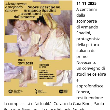
11-11-2025
A cent’anni
dalla
scomparsa
di Armando
Spadini,
protagonista
della pittura
italiana del
primo
Novecento,
un convegno di
studi ne celebra
e
approfondisce
l’opera,
restituendone
la complessità e l’attualità. Curato da Gaia Bindi, Paolo
Bolpagni, Giovanna Uzzani e Michele Amedei, il