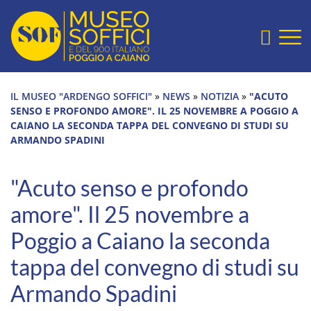
Sezione salto blocchi
Home Page
Vai alla testata del sito
Vai alla sezione slide
Cerca
Vai alla sezione mostre e collezioni
Vai alla sezione ultimi eventi
IL MUSEO "ARDENGO SOFFICI"
»
NEWS
»
NOTIZIA
»
"ACUTO
Vai alla sezione archivio digitale
SENSO E PROFONDO AMORE". IL 25 NOVEMBRE A POGGIO A
Vai al footer
CAIANO LA SECONDA TAPPA DEL CONVEGNO DI STUDI SU
ARMANDO SPADINI
"Acuto senso e profondo
amore". Il 25 novembre a
Poggio a Caiano la seconda
tappa del convegno di studi su
Armando Spadini