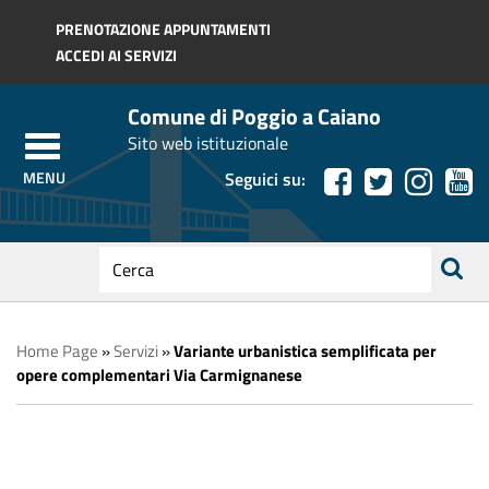
Regione Toscana
PRENOTAZIONE APPUNTAMENTI
ACCEDI AI SERVIZI
Comune di Poggio a Caiano
Sito web istituzionale
Seguici su:
testo
da
ricerca
cercare
Home Page
»
Servizi
»
Variante urbanistica semplificata per
opere complementari Via Carmignanese