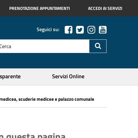
PRENOTAZIONE APPUNTAMENTI
ACCEDI AI SERVIZI
Seguici su:
esto
a
icerca
ercare
asparente
Servizi Online
la medicea, scuderie medicee e palazzo comunale
In questa pagina