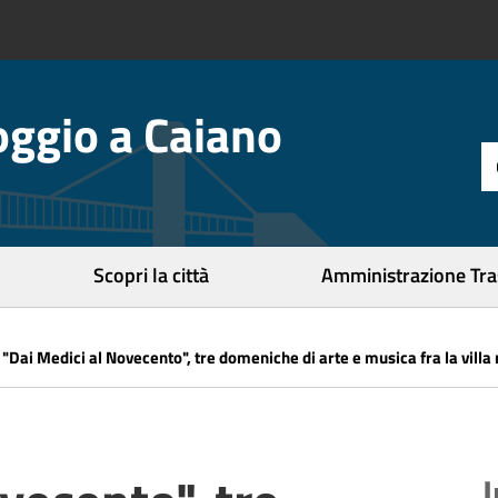
ggio a Caiano
t
d
r
c
Scopri la città
Amministrazione Tr
»
"Dai Medici al Novecento", tre domeniche di arte e musica fra la vil