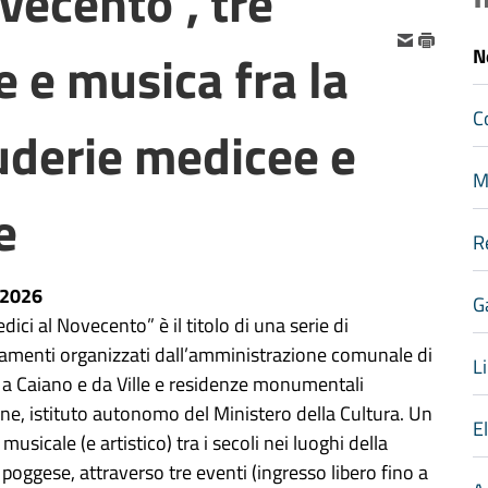
vecento", tre
 e musica fra la
N
C
cuderie medicee e
M
e
R
-2026
G
dici al Novecento” è il titolo di una serie di
amenti organizzati dall’amministrazione comunale di
Li
a Caiano e da Ville e residenze monumentali
ine, istituto autonomo del Ministero della Cultura. Un
E
 musicale (e artistico) tra i secoli nei luoghi della
 poggese, attraverso tre eventi (ingresso libero fino a