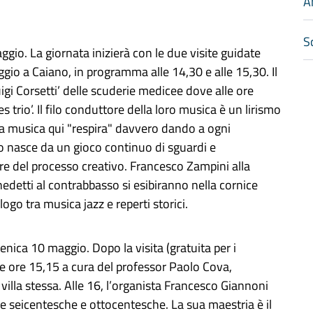
A
Sc
io. La giornata inizierà con le due visite guidate
oggio a Caiano, in programma alle 14,30 e alle 15,30. Il
igi Corsetti’ delle scuderie medicee dove alle ore
trio’. Il filo conduttore della loro musica è un lirismo
a musica qui "respira" davvero dando a ogni
o nasce da un gioco continuo di sguardi e
re del processo creativo. Francesco Zampini alla
edetti al contrabbasso si esibiranno nella cornice
go tra musica jazz e reperti storici.
ica 10 maggio. Dopo la visita (gratuita per i
lle ore 15,15 a cura del professor Paolo Cova,
a villa stessa. Alle 16, l’organista Francesco Giannoni
e seicentesche e ottocentesche. La sua maestria è il