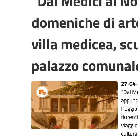
"Dai Medici al No
domeniche di arte
villa medicea, s
palazzo comunal
27-04
“Dai Me
appunt
Poggio 
fiorent
viaggio
cultura