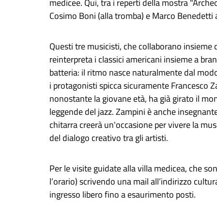
medicee. Qui, tra i reperti della mostra "Arche
Cosimo Boni (alla tromba) e Marco Benedetti 
Questi tre musicisti, che collaborano insiem
reinterpreta i classici americani insieme a brani
batteria: il ritmo nasce naturalmente dal modo 
i protagonisti spicca sicuramente Francesco Za
nonostante la giovane età, ha già girato il mo
leggende del jazz. Zampini è anche insegnante a
chitarra creerà un'occasione per vivere la musi
del dialogo creativo tra gli artisti.
Per le visite guidate alla villa medicea, che s
l’orario) scrivendo una mail all’indirizzo
cultu
ingresso libero fino a esaurimento posti.