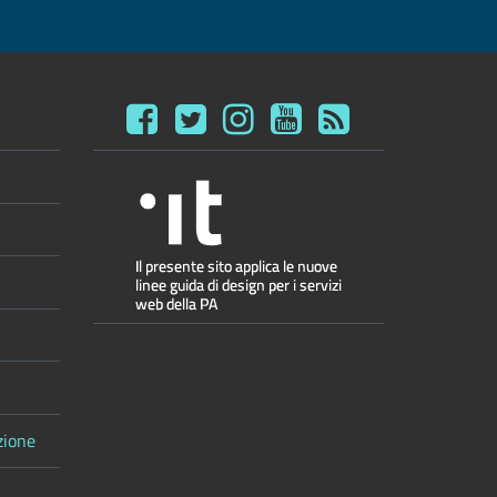
zione