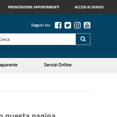
PRENOTAZIONE APPUNTAMENTI
ACCEDI AI SERVIZI
Seguici su:
esto
a
icerca
ercare
asparente
Servizi Online
In questa pagina