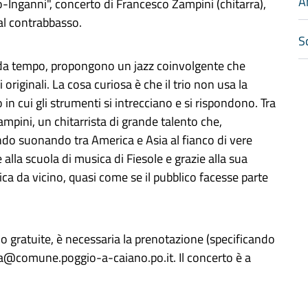
A
o-Inganni", concerto di Francesco Zampini (chitarra),
al contrabbasso.
Sc
e da tempo, propongono un jazz coinvolgente che
 originali. La cosa curiosa è che il trio non usa la
in cui gli strumenti si intrecciano e si rispondono. Tra
mpini, un chitarrista di grande talento che,
ndo suonando tra America e Asia al fianco di vere
lla scuola di musica di Fiesole e grazie alla sua
ca da vicino, quasi come se il pubblico facesse parte
ono gratuite, è necessaria la prenotazione (specificando
ra@comune.poggio-a-caiano.po.it.
Il concerto è a