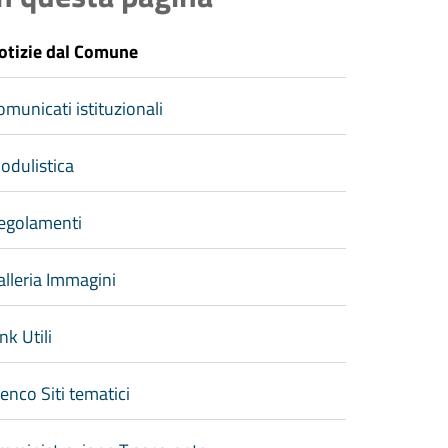
otizie dal Comune
omunicati istituzionali
odulistica
egolamenti
alleria Immagini
nk Utili
lenco Siti tematici