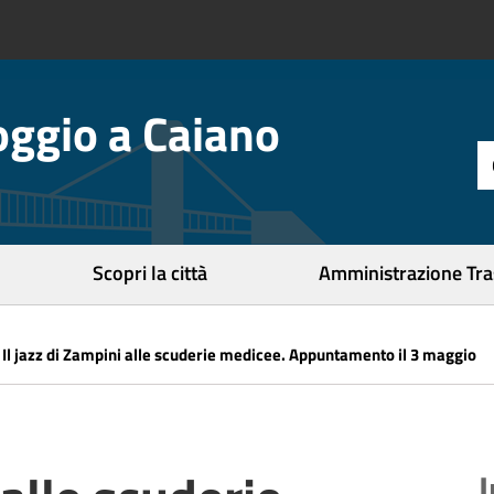
ggio a Caiano
t
d
r
c
Scopri la città
Amministrazione Tr
»
Il jazz di Zampini alle scuderie medicee. Appuntamento il 3 maggio