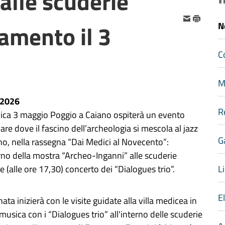
 alle scuderie
amento il 3
N
C
M
-2026
R
ica
3
maggio
Poggio a Caiano ospiterà un evento
lare dove il fascino dell’archeologia si mescola al jazz
G
, nella rassegna “Dai Medici al Novecento”:
erno della mostra “Archeo-Inganni” alle scuderie
Li
 (alle ore 17,30) concerto dei “Dialogues trio”.
E
nata inizierà con le visite guidate alla villa medicea in
usica con i “Dialogues trio” all'interno delle scuderie