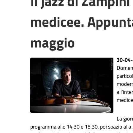
Il jazz di Zampini
medicee. Appunt
maggio
30-04
Domen
partico
moderno
all’int
medicee
La gior
programma alle 14,30 e 15,30, poi spazio alla m