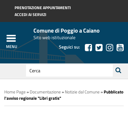
Regione Toscana
PRENOTAZIONE APPUNTAMENTI
ACCEDI AI SERVIZI
Comune di Poggio a Caiano
Sito web istituzionale
Seguici su:
testo
da
ricerca
cercare
Home Page
»
Documentazione
»
Notizie dal Comune
»
Pubblicato
l'avviso regionale "Libri gratis"