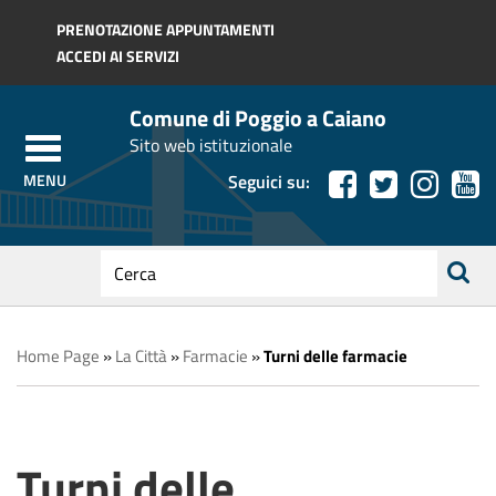
Regione Toscana
PRENOTAZIONE APPUNTAMENTI
ACCEDI AI SERVIZI
Comune di Poggio a Caiano
Sito web istituzionale
Seguici su:
testo
da
ricerca
cercare
Home Page
»
La Città
»
Farmacie
»
Turni delle farmacie
Turni delle