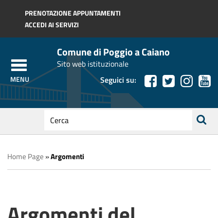
Regione Toscana
PRENOTAZIONE APPUNTAMENTI
ACCEDI AI SERVIZI
Comune di Poggio a Caiano
Sito web istituzionale
Seguici su:
testo
da
ricerca
cercare
Home Page
»
Argomenti
Argomenti del