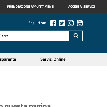
PRENOTAZIONE APPUNTAMENTI
ACCEDI AI SERVIZI
Seguici su:
esto
a
icerca
ercare
asparente
Servizi Online
In questa pagina