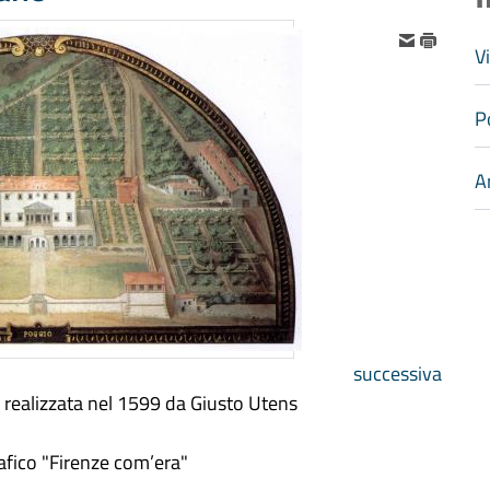
V
P
A
successiva
o realizzata nel 1599 da Giusto Utens
afico "Firenze com’era"