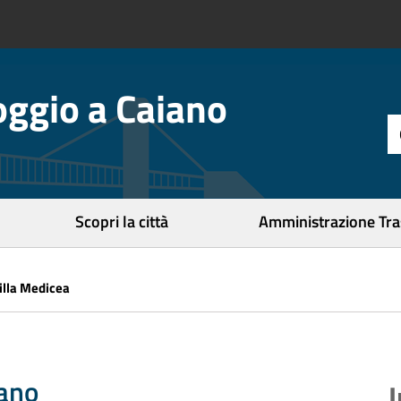
ggio a Caiano
t
d
r
c
Scopri la città
Amministrazione Tr
illa Medicea
iano