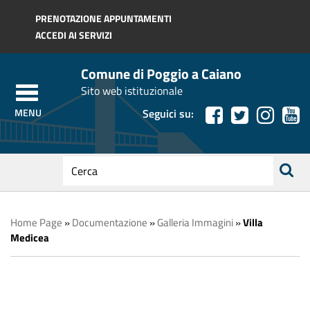
Regione Toscana
PRENOTAZIONE APPUNTAMENTI
ACCEDI AI SERVIZI
Comune di Poggio a Caiano
Sito web istituzionale
Seguici su:
testo
da
ricerca
cercare
Home Page
»
Documentazione
»
Galleria Immagini
»
Villa
Medicea