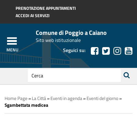
Regione Toscana
PRENOTAZIONE APPUNTAMENTI
ACCEDI AI SERVIZI
Comune di Poggio a Caiano
Sito web istituzionale
Seguici su:
testo
da
ricerca
cercare
Home Page
»
La Città
»
Eventi in agenda
»
Eventi del giorno
»
Sgambettata medicea