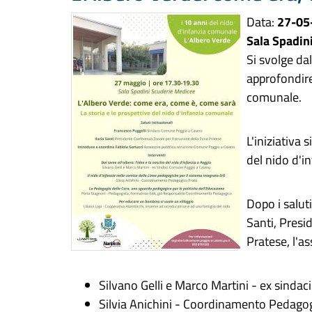
Data:
27-05
Sala Spadin
Si svolge da
approfondire 
comunale.
L'iniziativa 
del nido d'i
Dopo i saluti
Santi, Presi
Pratese, l'a
Silvano Gelli e Marco Martini - ex sind
Silvia Anichini - Coordinamento Pedago