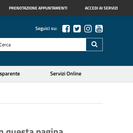
PRENOTAZIONE APPUNTAMENTI
ACCEDI AI SERVIZI
Seguici su:
esto
a
icerca
ercare
asparente
Servizi Online
In questa pagina