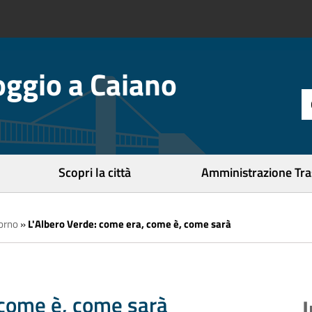
ggio a Caiano
t
d
r
c
Scopri la città
Amministrazione Tr
iorno
»
L'Albero Verde: come era, come è, come sarà
 come è, come sarà