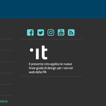
zione