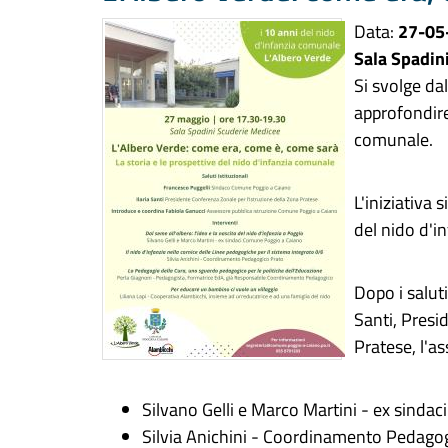
Data:
27-05
Sala Spadin
Si svolge da
approfondire 
comunale.
L'iniziativa 
del nido d'i
Dopo i saluti
Santi, Presi
Pratese, l'a
Silvano Gelli e Marco Martini - ex sind
Silvia Anichini - Coordinamento Pedago