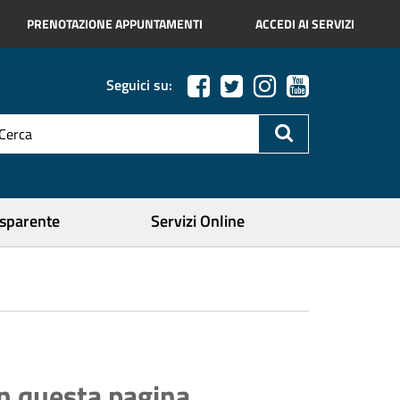
PRENOTAZIONE APPUNTAMENTI
ACCEDI AI SERVIZI
Seguici su:
esto
a
icerca
ercare
asparente
Servizi Online
In questa pagina