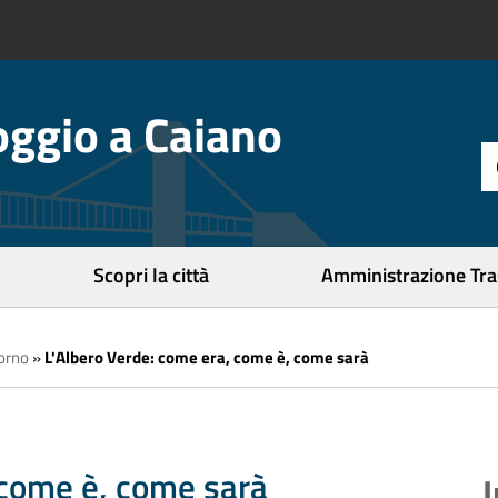
ggio a Caiano
t
d
r
c
Scopri la città
Amministrazione Tr
iorno
»
L'Albero Verde: come era, come è, come sarà
 come è, come sarà