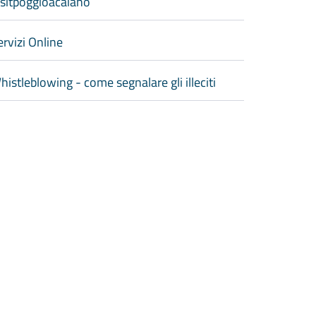
isitpoggioacaiano
ervizi Online
histleblowing - come segnalare gli illeciti