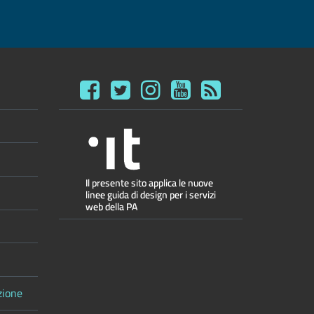
zione