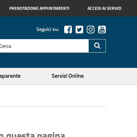
PRENOTAZIONE APPUNTAMENTI
ACCEDI AI SERVIZI
Seguici su:
esto
a
icerca
ercare
asparente
Servizi Online
In questa pagina