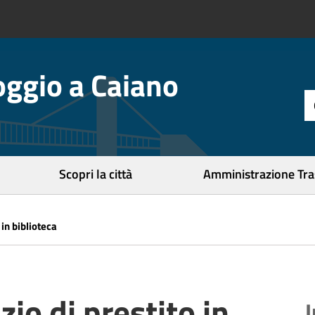
ggio a Caiano
t
d
r
c
Scopri la città
Amministrazione Tr
 in biblioteca
zio di prestito in