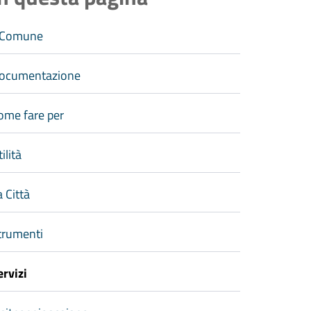
l Comune
ocumentazione
ome fare per
ilità
a Città
trumenti
ervizi