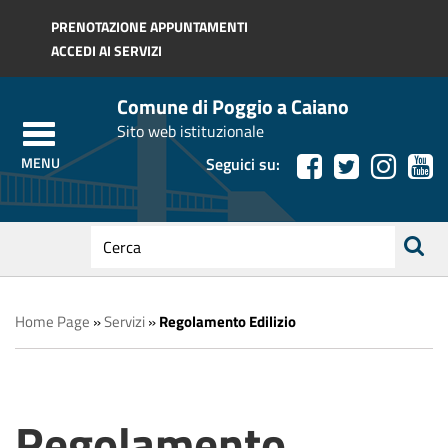
Regione Toscana
PRENOTAZIONE APPUNTAMENTI
ACCEDI AI SERVIZI
Comune di Poggio a Caiano
Sito web istituzionale
Seguici su:
testo
da
ricerca
cercare
Home Page
»
Servizi
»
Regolamento Edilizio
Regolamento