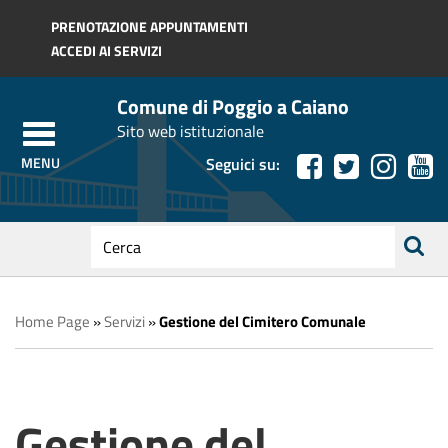
Regione Toscana
PRENOTAZIONE APPUNTAMENTI
ACCEDI AI SERVIZI
Comune di Poggio a Caiano
Sito web istituzionale
Seguici su:
testo
da
ricerca
cercare
Home Page
»
Servizi
»
Gestione del Cimitero Comunale
Gestione del