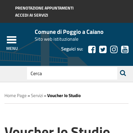
Regione Toscana
PRENOTAZIONE APPUNTAMENTI
ACCEDI AI SERVIZI
Comune di Poggio a Caiano
Sito web istituzionale
Seguici su:
testo
da
ricerca
cercare
Home Page
»
Servizi
»
Voucher Io Studio
Voucher Io Studio