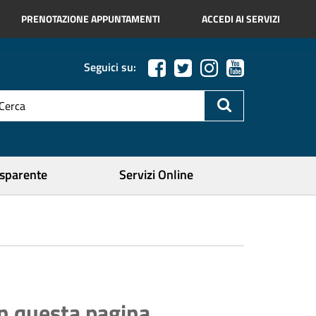
PRENOTAZIONE APPUNTAMENTI
ACCEDI AI SERVIZI
Seguici su:
esto
a
icerca
ercare
asparente
Servizi Online
In questa pagina