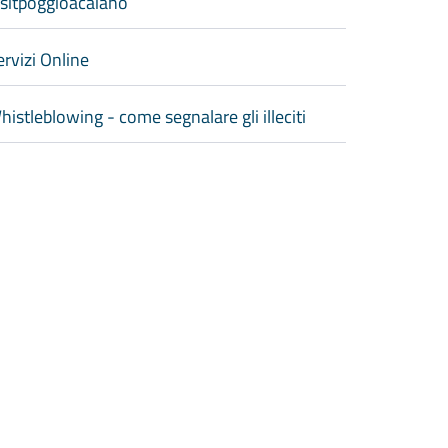
isitpoggioacaiano
ervizi Online
histleblowing - come segnalare gli illeciti