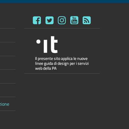
zione