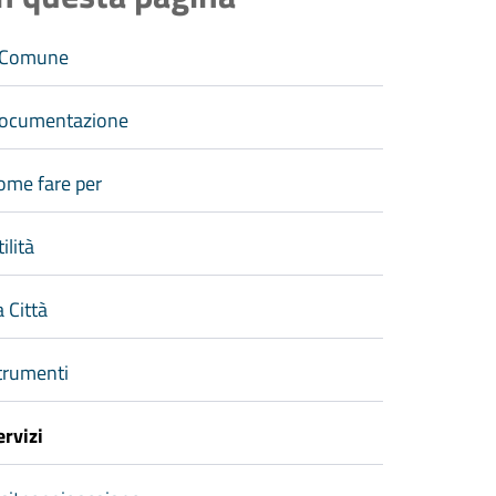
l Comune
ocumentazione
ome fare per
ilità
a Città
trumenti
ervizi