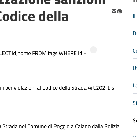
Codice della
I
D
C
SELECT id,nome FROM tags WHERE id =
Ut
L
 per violazioni al Codice della Strada Art.202-bis
S
S
la Strada nel Comune di Poggio a Caiano dalla Polizia