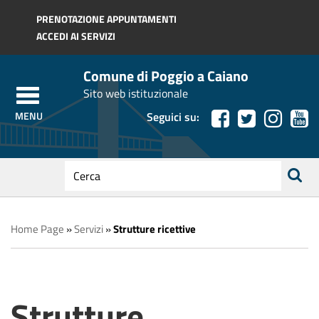
Regione Toscana
PRENOTAZIONE APPUNTAMENTI
ACCEDI AI SERVIZI
Comune di Poggio a Caiano
Sito web istituzionale
Seguici su:
testo
da
ricerca
cercare
Home Page
»
Servizi
»
Strutture ricettive
Strutture