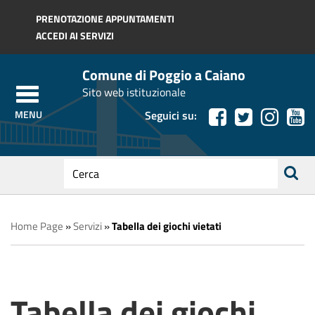
Regione Toscana
PRENOTAZIONE APPUNTAMENTI
ACCEDI AI SERVIZI
Comune di Poggio a Caiano
Sito web istituzionale
Seguici su:
testo
da
ricerca
cercare
Home Page
»
Servizi
»
Tabella dei giochi vietati
Tabella dei giochi