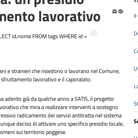
amento lavorativo
I
D
SELECT id,nome FROM tags WHERE id =
C
Ut
liani e stranieri che risiedono o lavorano nel Comune,
o sfruttamento lavorativo e il caporalato.
L
ha aderito già da qualche anno a SATIS, il progetto
S
avorativo che mira a realizzare interventi a sostegno
gressivo radicamento dei servizi antitratta nel sistema
S
unque deciso di attivare uno specifico presidio locale,
nomeni sul territorio poggese.