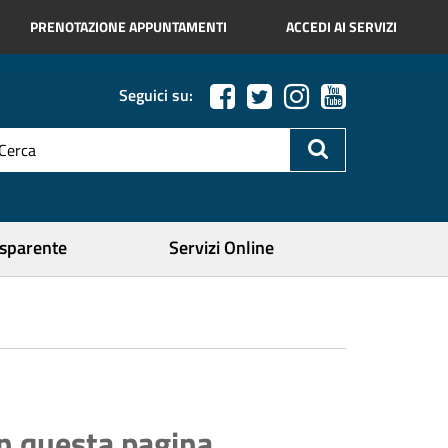
PRENOTAZIONE APPUNTAMENTI
ACCEDI AI SERVIZI
Seguici su:
esto
a
icerca
ercare
asparente
Servizi Online
In questa pagina