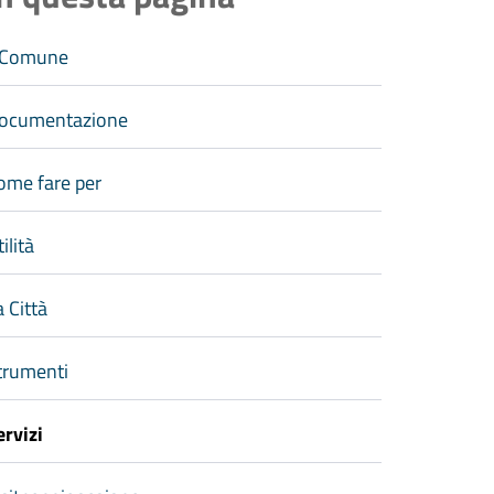
l Comune
ocumentazione
ome fare per
ilità
a Città
trumenti
ervizi