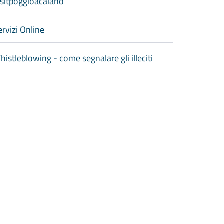
isitpoggioacaiano
ervizi Online
histleblowing - come segnalare gli illeciti