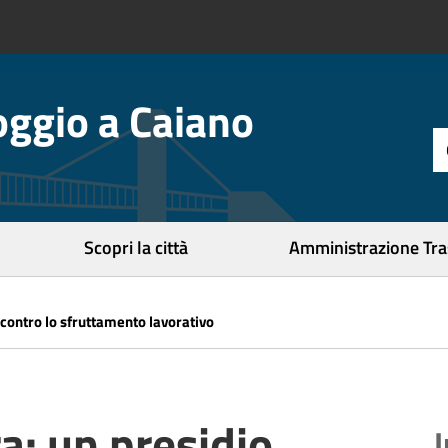
ggio a Caiano
t
d
r
c
Scopri la città
Amministrazione Tr
contro lo sfruttamento lavorativo
a: un presidio