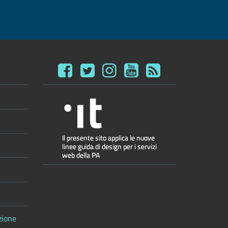
zione