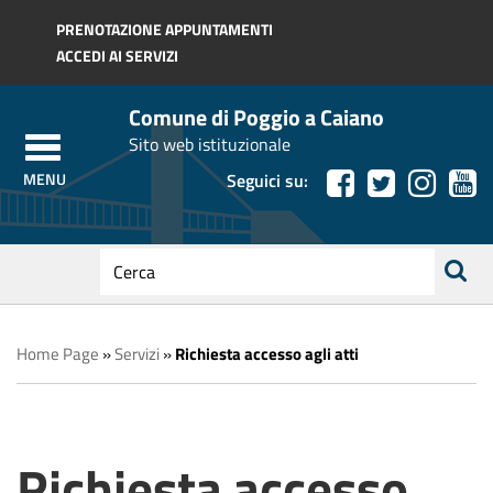
Regione Toscana
PRENOTAZIONE APPUNTAMENTI
ACCEDI AI SERVIZI
Comune di Poggio a Caiano
Sito web istituzionale
Seguici su:
testo
da
ricerca
cercare
Home Page
»
Servizi
»
Richiesta accesso agli atti
Richiesta accesso