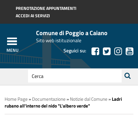
Regione Toscana
PRENOTAZIONE APPUNTAMENTI
ACCEDI AI SERVIZI
Comune di Poggio a Caiano
Sito web istituzionale
Seguici su:
testo
da
ricerca
cercare
Home Page
»
Documentazione
»
Notizie dal Comune
»
Ladri
rubano all'interno del nido "L'albero verde"