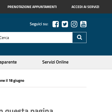
PRENOTAZIONE APPUNTAMENTI
ACCEDI AI SERVIZI
Seguici su:
esto
a
icerca
ercare
asparente
Servizi Online
one il 18 giugno
In questa pagina