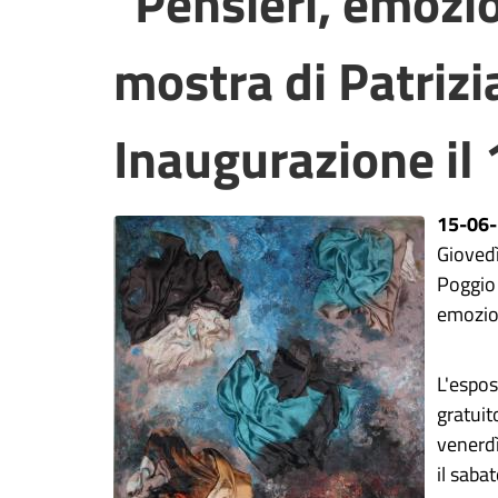
"Pensieri, emozion
mostra di Patrizi
Inaugurazione il
15-06
Giovedì
Poggio 
e
mozio
L'espos
gratuit
venerdì
il
sabat