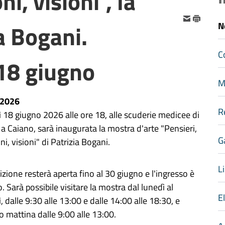
i, visioni", la
a Bogani.
N
C
 18 giugno
M
-2026
R
 18 giugno 2026 alle ore 18,
al
le scuderie medicee di
a Caiano, sarà inaugurata la mostra d'arte "
Pensieri,
G
ni,
v
isioni" di Patrizia Bogani.
Li
izione resterà aperta fino al 30
giugno
e l'ingresso è
o. Sarà possibile visitare la mostra dal lunedì al
E
, dalle 9:30 alle 13:00 e dalle 14:00 alle 18:30, e
o
mattina dalle 9:00 alle 13:00.