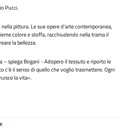
io Pucci.
tà nella pittura. Le sue opere d'arte contemporanea,
nsieme colore e stoffa, racchiudendo nella trama il
eare la bellezza.
a –
spiega Bogani
- Adopero il tessuto e riporto le
to c'è il senso di quello che voglio trasmettere. Ogni
ruisce la vita».
e