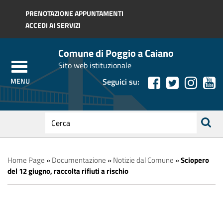
Regione Toscana
PRENOTAZIONE APPUNTAMENTI
ACCEDI AI SERVIZI
Comune di Poggio a Caiano
Sito web istituzionale
Seguici su:
testo
da
ricerca
cercare
Home Page
»
Documentazione
»
Notizie dal Comune
»
Sciopero
del 12 giugno, raccolta rifiuti a rischio