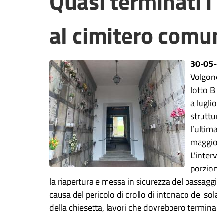
Quasi terminati i 
al cimitero comu
30-05
Volgono
lotto B
a lugli
struttu
l’ultim
maggiori
L'inter
porzion
la riapertura e messa in sicurezza del passaggi
causa del pericolo di crollo di intonaco del so
della chiesetta, lavori che dovrebbero termina