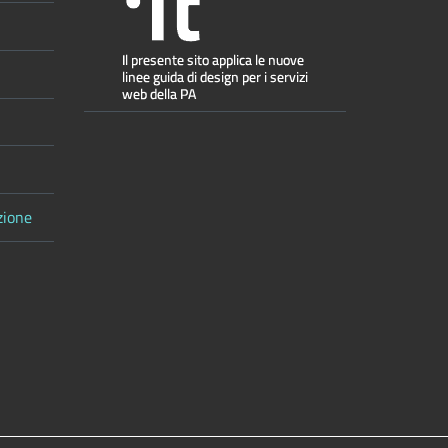
zione