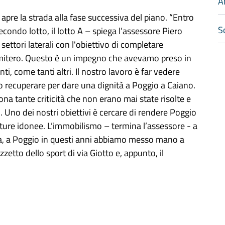
A
i apre la strada alla fase successiva del piano. “Entro
Sc
 secondo lotto, il lotto A – spiega l’assessore Piero
settori laterali con l'obiettivo di completare
cimitero. Questo è un impegno che avevamo preso in
, come tanti altri. Il nostro lavoro è far vedere
mo recuperare per dare una dignità a Poggio a Caiano.
na tante criticità che non erano mai state risolte e
ti. Uno dei nostri obiettivi è cercare di rendere Poggio
rutture idonee. L’immobilismo – termina l’assessore - a
ta, a Poggio in questi anni abbiamo messo mano a
zetto dello sport di via Giotto e, appunto, il