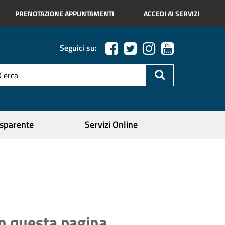
PRENOTAZIONE APPUNTAMENTI
ACCEDI AI SERVIZI
Seguici su:
esto
a
icerca
ercare
asparente
Servizi Online
In questa pagina