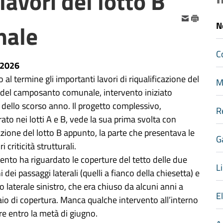
lavori del lotto B
nale
N
C
-2026
 al termine gli importanti lavori di riqualificazione del
M
 del camposanto comunale, intervento iniziato
o dello scorso anno. Il progetto complessivo,
R
rato nei lotti A e B, vede la sua prima svolta con
azione del lotto B appunto, la parte che presentava le
G
 criticità strutturali.
vento ha riguardato le coperture del tetto delle due
Li
i dei passaggi laterali (quelli a fianco della chiesetta) e
o laterale sinistro, che era chiuso da alcuni anni a
E
laio di copertura. Manca qualche intervento all’interno
re entro la metà di giugno.