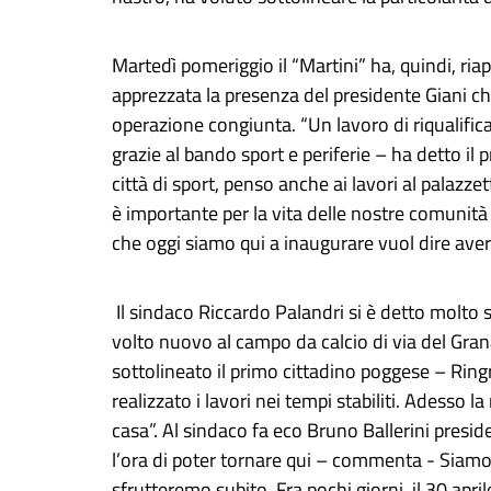
Martedì pomeriggio il “Martini” ha, quindi, riap
apprezzata la presenza del presidente Giani ch
operazione congiunta. “Un lavoro di riqualifi
grazie al bando sport e periferie – ha detto i
città di sport, penso anche ai lavori al palazz
è importante per la vita delle nostre comunità
che oggi siamo qui a inaugurare vuol dire aver 
Il sindaco Riccardo Palandri si è detto molto 
volto nuovo al campo da calcio di via del Gran
sottolineato il primo cittadino poggese – Ringr
realizzato i lavori nei tempi stabiliti. Adesso 
casa”. Al sindaco fa eco Bruno Ballerini pre
l’ora di poter tornare qui – commenta - Siam
sfrutteremo subito. Fra pochi giorni, il 30 aprile