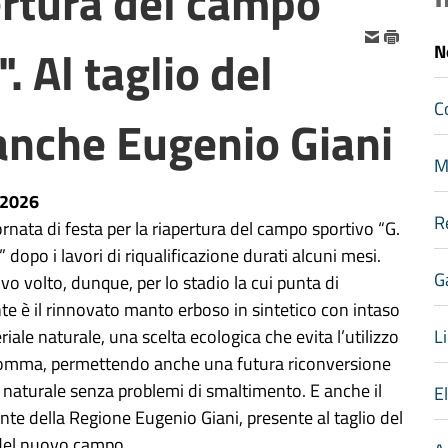
ertura del campo
. Al taglio del
N
C
anche Eugenio Giani
M
-2026
R
rnata di festa per la riapertura del campo sportivo “G.
” dopo i lavori di riqualificazione durati alcuni mesi.
G
o volto, dunque, per lo stadio la cui punta di
e è il rinnovato manto erboso in sintetico con intaso
Li
riale naturale, una scelta ecologica che evita l’utilizzo
gomma, permettendo anche una futura riconversione
a naturale senza problemi di smaltimento. E anche il
E
nte della Regione Eugenio Giani, presente al taglio del
à del nuovo campo.