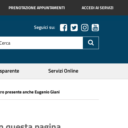
PRENOTAZIONE APPUNTAMENTI
ACCEDI AI SERVIZI
Seguici su:
esto
a
icerca
ercare
asparente
Servizi Online
stro presente anche Eugenio Giani
In questa pagina