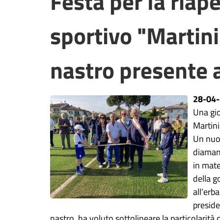
Festa per la riap
sportivo "Martini"
nastro presente 
28-04
Una gio
Martini
Un nuov
diamant
in mate
della 
all’erb
preside
nastro, ha voluto sottolineare la particolarit