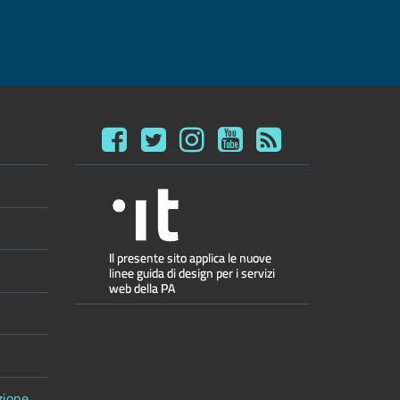
zione