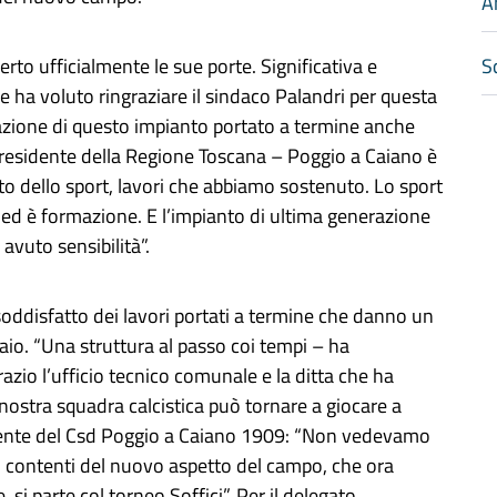
A
Sc
erto ufficialmente le sue porte. Significativa e
e ha voluto ringraziare il sindaco Palandri per questa
cazione di questo impianto portato a termine anche
l presidente della Regione Toscana – Poggio a Caiano è
etto dello sport, lavori che abbiamo sostenuto. Lo sport
 ed è formazione. E l’impianto di ultima generazione
avuto sensibilità”.
soddisfatto dei lavori portati a termine che danno un
aio. “Una struttura al passo coi tempi – ha
azio l’ufficio tecnico comunale e la ditta che ha
la nostra squadra calcistica può tornare a giocare a
sidente del Csd Poggio a Caiano 1909: “Non vedevamo
o contenti del nuovo aspetto del campo, che ora
, si parte col torneo Soffici”. Per il delegato