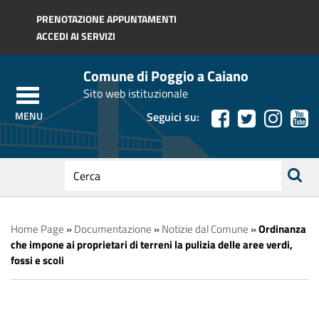
Regione Toscana
PRENOTAZIONE APPUNTAMENTI
ACCEDI AI SERVIZI
Comune di Poggio a Caiano
Sito web istituzionale
Seguici su:
testo
da
ricerca
cercare
Home Page
»
Documentazione
»
Notizie dal Comune
»
Ordinanza
che impone ai proprietari di terreni la pulizia delle aree verdi,
fossi e scoli