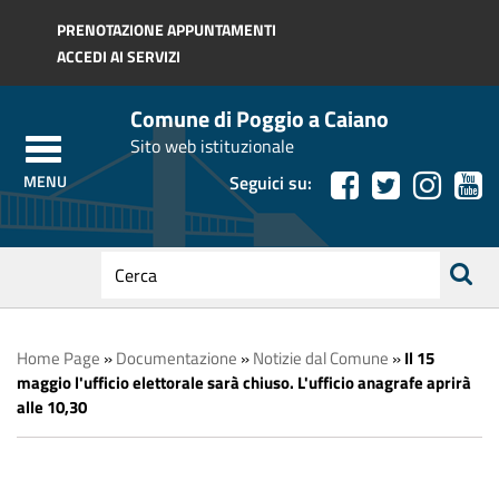
Regione Toscana
PRENOTAZIONE APPUNTAMENTI
ACCEDI AI SERVIZI
Comune di Poggio a Caiano
Sito web istituzionale
Seguici su:
testo
da
ricerca
cercare
Home Page
»
Documentazione
»
Notizie dal Comune
»
Il 15
maggio l'ufficio elettorale sarà chiuso. L'ufficio anagrafe aprirà
alle 10,30