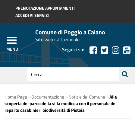
Regione Toscana
PRENOTAZIONE APPUNTAMENTI
ACCEDI AI SERVIZI
Comune di Poggio a Caiano
Sito web istituzionale
Seguici su:
testo
da
ricerca
cercare
Home Page
»
Documentazione
»
Notizie dal Comune
»
Alla
scoperta del parco della villa medicea con il personale del
reparto carabinieri biodiversità di Pistoia