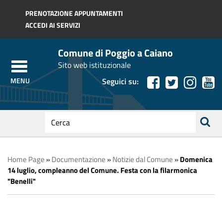
Regione Toscana
PRENOTAZIONE APPUNTAMENTI
ACCEDI AI SERVIZI
Comune di Poggio a Caiano
Sito web istituzionale
Seguici su:
testo
da
ricerca
cercare
Home Page
»
Documentazione
»
Notizie dal Comune
»
Domenica
14 luglio, compleanno del Comune. Festa con la filarmonica
"Benelli"