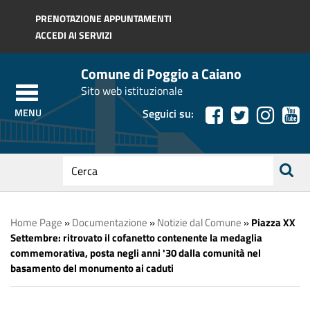
Regione Toscana
PRENOTAZIONE APPUNTAMENTI
ACCEDI AI SERVIZI
Comune di Poggio a Caiano
Sito web istituzionale
Seguici su:
testo
da
ricerca
cercare
Home Page
»
Documentazione
»
Notizie dal Comune
»
Piazza XX
Settembre: ritrovato il cofanetto contenente la medaglia
commemorativa, posta negli anni '30 dalla comunità nel
basamento del monumento ai caduti