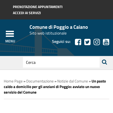
Regione Toscana
PRENOTAZIONE APPUNTAMENTI
ACCEDI AI SERVIZI
Comune di Poggio a Caiano
Sito web istituzionale
Seguici su:
testo
da
ricerca
cercare
Home Page
»
Documentazione
»
Notizie dal Comune
»
Un pasto
caldo a domicilio per gli anziani di Poggio: avviato un nuovo
servizio del Comune