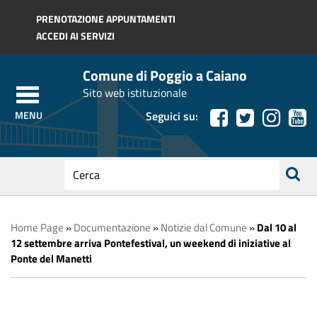
Regione Toscana
PRENOTAZIONE APPUNTAMENTI
ACCEDI AI SERVIZI
Comune di Poggio a Caiano
Sito web istituzionale
Seguici su:
testo
da
ricerca
cercare
Home Page
»
Documentazione
»
Notizie dal Comune
»
Dal 10 al
12 settembre arriva Pontefestival, un weekend di iniziative al
Ponte del Manetti