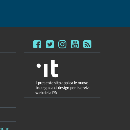
zione