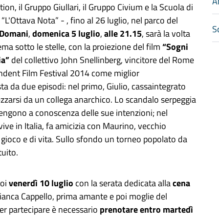
A
ion, il Gruppo Giullari, il Gruppo Civium e la Scuola di
“L'Ottava Nota” - , fino al 26 luglio, nel parco del
Sc
Domani
,
domenica 5 luglio
,
alle 21.15
, sarà la volta
ema sotto le stelle, con la proiezione del film
“Sogni
ia”
del collettivo John Snellinberg, vincitore del Rome
ndent Film Festival 2014 come miglior
ta da due episodi: nel primo, Giulio, cassaintegrato
zzarsi da un collega anarchico. Lo scandalo serpeggia
 vengono a conoscenza delle sue intenzioni; nel
e in Italia, fa amicizia con Maurino, vecchio
 gioco e di vita. Sullo sfondo un torneo popolato da
tuito.
poi
venerdì 10 luglio
con la serata dedicata alla
cena
 Bianca Cappello, prima amante e poi moglie del
er partecipare è necessario
prenotare entro martedì