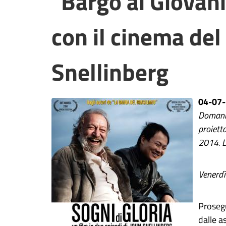
"Bargo ai Giovan
con il cinema del
Snellinberg
04-07
Domani,
proiett
2014. L
Venerdì
Prose
dalle a