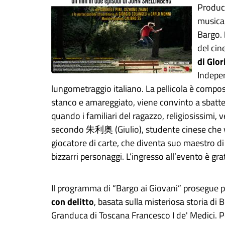
Product
musica 
Bargo.
del cin
di Glor
Indepe
lungometraggio italiano. La pellicola è compos
stanco e amareggiato, viene convinto a sbatte
quando i familiari del ragazzo, religiosissimi,
secondo 朱利奥 (Giulio), studente cinese che viv
giocatore di carte, che diventa suo maestro di
bizzarri personaggi. L’ingresso all’evento è gra
Il programma di “Bargo ai Giovani” prosegue 
con delitto
, basata sulla misteriosa storia di
Granduca di Toscana Francesco I de' Medici. P