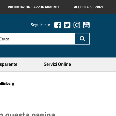
PRENOTAZIONE APPUNTAMENTI
ACCEDI AI SERVIZI
Seguici su:
esto
a
icerca
ercare
asparente
Servizi Online
ellinberg
In questa pagina