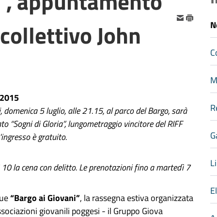
i", appuntamento
 collettivo John
N
C
M
-2015
R
 domenica 5 luglio, alle 21.15, al parco del Bargo, sarà
ato “Sogni di Gloria”, lungometraggio vincitore del RIFF
G
'ingresso è gratuito.
Li
 10 la cena con delitto. Le prenotazioni fino a martedì 7
E
gue
“Bargo ai Giovani”
, la rassegna estiva organizzata
ssociazioni giovanili poggesi - il Gruppo Giova