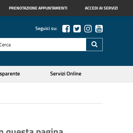
PRENOTAZIONE APPUNTAMENTI
ACCEDI AI SERVIZI
Seguici su:
esto
a
icerca
ercare
asparente
Servizi Online
In questa pagina