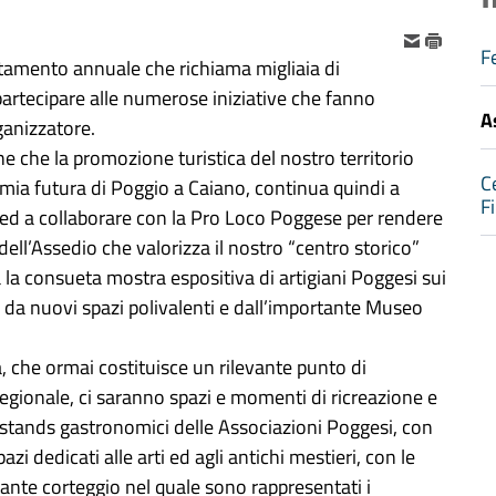
Fe
ntamento annuale che richiama migliaia di
 partecipare alle numerose iniziative che fanno
A
ganizzatore.
 che la promozione turistica del nostro territorio
C
mia futura di Poggio a Caiano, continua quindi a
F
d a collaborare con la Pro Loco Poggese per rendere
dell’Assedio che valorizza il nostro “centro storico”
rà la consueta mostra espositiva di artigiani Poggesi sui
 da nuovi spazi polivalenti e dall’importante Museo
a, che ormai costituisce un rilevante punto di
o regionale, ci saranno spazi e momenti di ricreazione e
li stands gastronomici delle Associazioni Poggesi, con
azi dedicati alle arti ed agli antichi mestieri, con le
tante corteggio nel quale sono rappresentati i