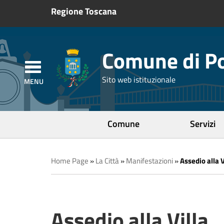
Regione Toscana
Comune di Po
Sito web istituzionale
Comune
Servizi
Home Page
»
La Città
»
Manifestazioni
»
Assedio alla V
Assedio alla Villa