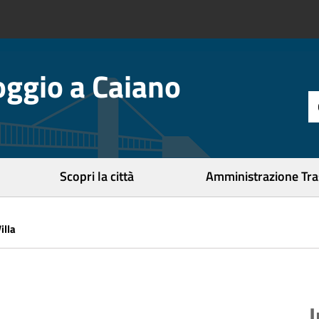
ggio a Caiano
t
d
r
c
Scopri la città
Amministrazione Tr
illa