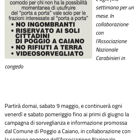
settimana per un
mese. In
collaborazione
con
l’Associazione
Nazionale
Carabinieri in
congedo
Partirà domai, sabato 9 maggio, e continuerà ogni
venerdì e sabato pomeriggio fino ai primi di giugno la
campagna di sorveglianza e informazione promossa
dal Comune di Poggio a Caiano, in collaborazione con
la sezione poggese dell’Associazione Nazionale