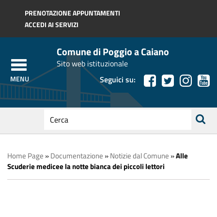
Regione Toscana
PRENOTAZIONE APPUNTAMENTI
ACCEDI AI SERVIZI
Comune di Poggio a Caiano
Sito web istituzionale
Seguici su:
testo
da
ricerca
cercare
Home Page
»
Documentazione
»
Notizie dal Comune
»
Alle
Scuderie medicee la notte bianca dei piccoli lettori