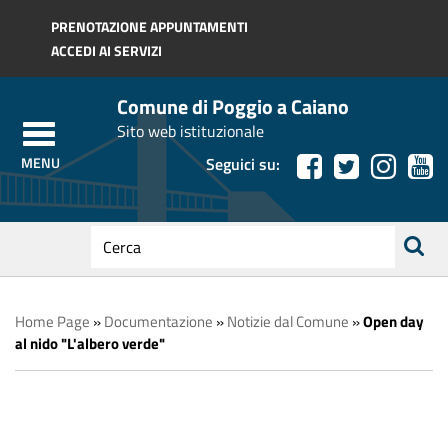
Regione Toscana
PRENOTAZIONE APPUNTAMENTI
ACCEDI AI SERVIZI
Comune di Poggio a Caiano
Sito web istituzionale
Seguici su:
testo
da
ricerca
cercare
Home Page
»
Documentazione
»
Notizie dal Comune
»
Open day
al nido "L'albero verde"