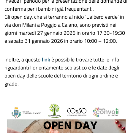
invece il periodo per
la presentazione delle domande di
conferma per i bambini già frequentanti.
Gli open day,
che si terranno
al nido ‘
L
'
a
lbero
v
erde’
in
via do
n Milani
a Poggio a Caiano, sono previsti
nei
giorni martedì
27 gennaio 2026
in orario 17:30-19:30
e
sabato
31 gennaio 2026
in orario 10:00 – 12:00
.
Inoltre, a questo
link
è possibile trovare tutte le info
riguardanti l'orientamento scolastico e le date degli
open day delle scuole del territorio di ogni ordine e
grado.