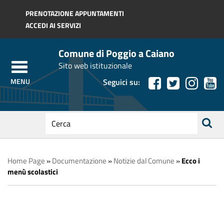
Regione Toscana
PRENOTAZIONE APPUNTAMENTI
ACCEDI AI SERVIZI
Comune di Poggio a Caiano
Sito web istituzionale
Seguici su:
testo
da
ricerca
cercare
Home Page
»
Documentazione
»
Notizie dal Comune
»
Ecco i
menù scolastici