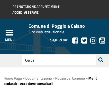
Regione Toscana
PRENOTAZIONE APPUNTAMENTI
ACCEDI AI SERVIZI
Comune di Poggio a Caiano
Sito web istituzionale
Seguici su:
testo
da
ricerca
cercare
Home Page
»
Documentazione
»
Notizie dal Comune
»
Menù
scolastici: ecco dove consultarli