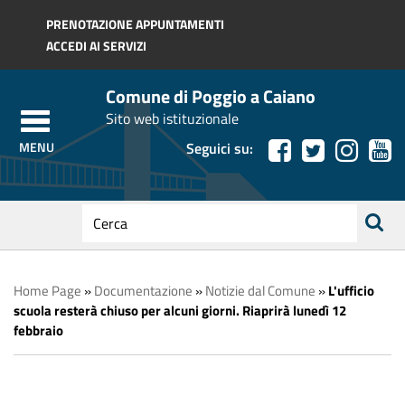
Regione Toscana
PRENOTAZIONE APPUNTAMENTI
ACCEDI AI SERVIZI
Comune di Poggio a Caiano
Sito web istituzionale
Seguici su:
testo
da
ricerca
cercare
Home Page
»
Documentazione
»
Notizie dal Comune
»
L'ufficio
scuola resterà chiuso per alcuni giorni. Riaprirà lunedì 12
febbraio