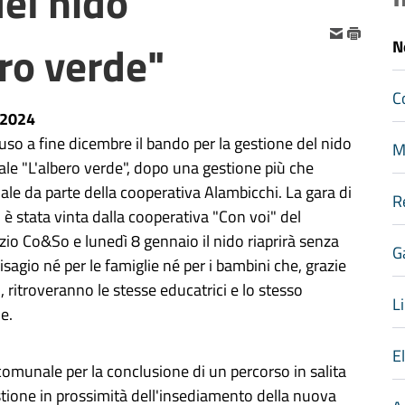
el nido
ro verde"
N
C
-2024
iuso a fine dicembre il bando per la gestione del nido
M
e "L'albero verde", dopo una gestione più che
le da parte della cooperativa Alambicchi. La gara di
R
 è stata vinta dalla cooperativa "Con voi" del
io Co&So e lunedì 8 gennaio il nido riaprirà senza
G
isagio né per le famiglie né per i bambini che, grazie
 ritroveranno le stesse educatrici e lo stesso
Li
ie.
E
omunale per la conclusione di un percorso in salita
stione in prossimità dell'insediamento della nuova