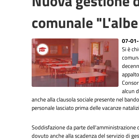
Nuova gestione d
comunale "L'albe
07-01
Si è ch
comunal
decenna
appalto
Consorz
alcun d
anche alla clausola sociale presente nel bando,
personale lasciato prima delle vacanze nataliz
Soddisfazione da parte dell'amministrazione c
dovuto anche alla scadenza del servizio di ge