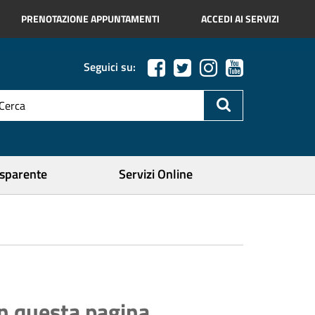
PRENOTAZIONE APPUNTAMENTI
ACCEDI AI SERVIZI
Seguici su:
esto
a
icerca
ercare
asparente
Servizi Online
In questa pagina