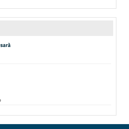
 sarà
e