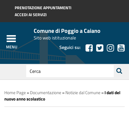
Regione Toscana
PRENOTAZIONE APPUNTAMENTI
ACCEDI AI SERVIZI
Comune di Poggio a Caiano
Sito web istituzionale
Seguici su:
testo
da
ricerca
cercare
Home Page
»
Documentazione
»
Notizie dal Comune
»
I dati del
nuovo anno scolastico