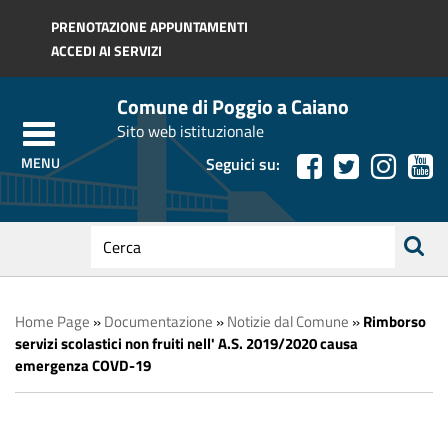
Regione Toscana
PRENOTAZIONE APPUNTAMENTI
ACCEDI AI SERVIZI
Comune di Poggio a Caiano
Sito web istituzionale
Seguici su:
testo
da
ricerca
cercare
Home Page
»
Documentazione
»
Notizie dal Comune
»
Rimborso
servizi scolastici non fruiti nell' A.S. 2019/2020 causa
emergenza COVD-19