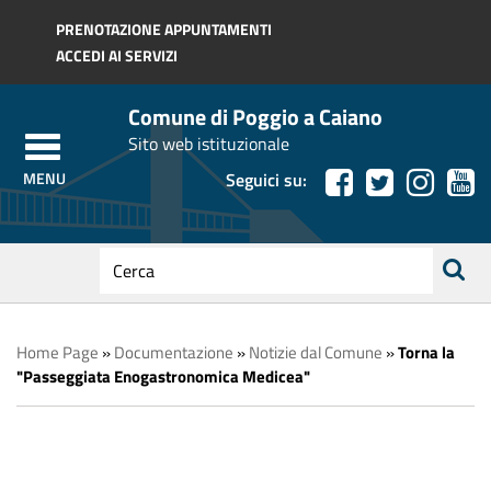
Regione Toscana
PRENOTAZIONE APPUNTAMENTI
ACCEDI AI SERVIZI
Comune di Poggio a Caiano
Sito web istituzionale
Seguici su:
testo
da
ricerca
cercare
Home Page
»
Documentazione
»
Notizie dal Comune
»
Torna la
"Passeggiata Enogastronomica Medicea"