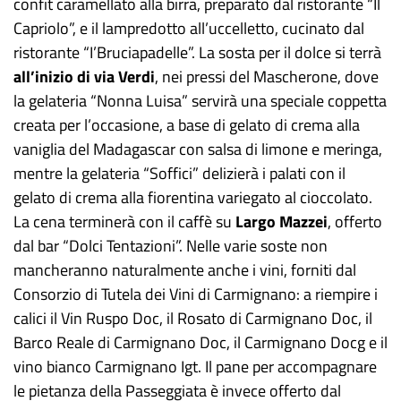
confit caramellato alla birra, preparato dal ristorante “Il
Capriolo”, e il lampredotto all’uccelletto, cucinato dal
ristorante “I’Bruciapadelle”. La sosta per il dolce si terrà
all’inizio di via Verdi
, nei pressi del Mascherone, dove
la gelateria “Nonna Luisa” servirà una speciale coppetta
creata per l’occasione, a base di gelato di crema alla
vaniglia del Madagascar con salsa di limone e meringa,
mentre la gelateria “Soffici” delizierà i palati con il
gelato di crema alla fiorentina variegato al cioccolato.
La cena terminerà con il caffè su
Largo Mazzei
, offerto
dal bar “Dolci Tentazioni”. Nelle varie soste non
mancheranno naturalmente anche i vini, forniti dal
Consorzio di Tutela dei Vini di Carmignano: a riempire i
calici il Vin Ruspo Doc, il Rosato di Carmignano Doc, il
Barco Reale di Carmignano Doc, il Carmignano Docg e il
vino bianco Carmignano Igt. Il pane per accompagnare
le pietanza della Passeggiata è invece offerto dal